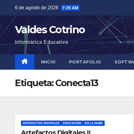
Saltar
6 de agosto de 2026
7:25 AM
al
contenido
Valdes Cotrino
Informática Educativa
INICIO
PORTAFOLIO
SOFTWA
Etiqueta:
Conecta13
ARTEFACTOS DIGITALES
EDUCACIÓN
EN LA NUBE
Artefactos Digitales II