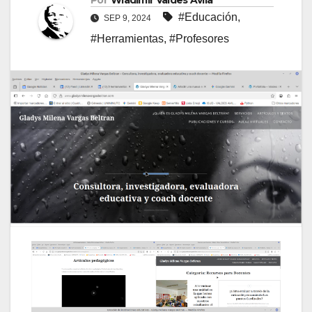
Por
Wladimir Valdes Avila
#Educación
,
SEP 9, 2024
#Herramientas
,
#Profesores