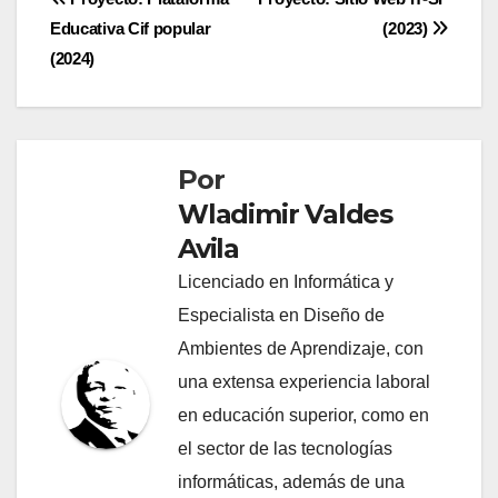
Navegación
Educativa Cif popular
(2023)
de
(2024)
entradas
Por
Wladimir Valdes
Avila
Licenciado en Informática y
Especialista en Diseño de
Ambientes de Aprendizaje, con
una extensa experiencia laboral
en educación superior, como en
el sector de las tecnologías
informáticas, además de una